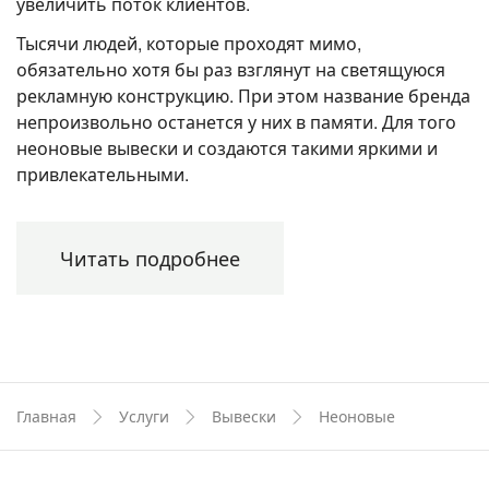
увеличить поток клиентов.
Тысячи людей, которые проходят мимо,
обязательно хотя бы раз взглянут на светящуюся
рекламную конструкцию. При этом название бренда
непроизвольно останется у них в памяти. Для того
неоновые вывески и создаются такими яркими и
привлекательными.
Если вам нужна эффективная реклама из неона –
обращайтесь в
агентство наружной рекламы Kaplun
Читать подробнее
Global
! Мы также занимаемся производством,
доставкой и
монтажом световых букв
,
изготовление
лайтбоксов
, крышных установок. Наши специалисты
имеют многолетний успешный опыт, работают на
современном оборудовании. Решив
заказать
световую вывеску
в нашей компании, вы никогда не
Главная
Услуги
Вывески
Неоновые
пожалеете об этом!
Какие виды неоновой рекламы