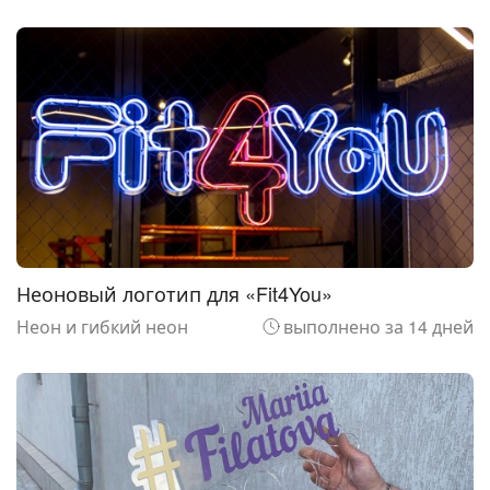
Неоновый логотип для «Fit4You»
Неон и гибкий неон
выполнено за 14 дней