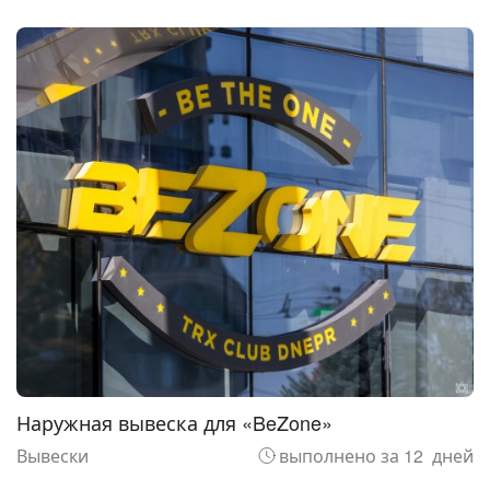
Наружная вывеска для «BeZone»
Вывески
выполнено за 12 дней