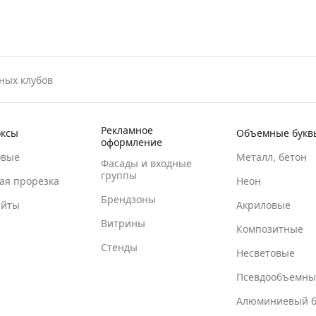
ных клубов
Рекламное
оксы
Объемные букв
оформление
овые
Металл, бетон
Фасады и входные
группы
ая прорезка
Неон
Брендзоны
айты
Акриловые
Витрины
Композитные
Стенды
Несветовые
Псевдообъемны
Алюминиевый б