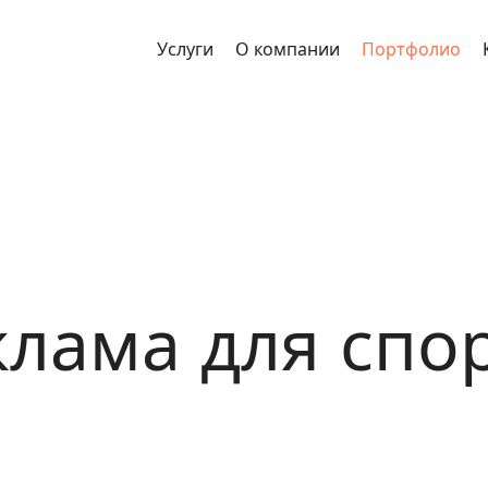
Услуги
О компании
Портфолио
клама для спо