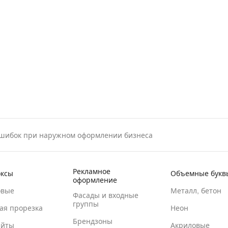
ошибок при наружном оформлении бизнеса
Рекламное
оксы
Объемные букв
оформление
овые
Металл, бетон
Фасады и входные
группы
ая прорезка
Неон
Брендзоны
айты
Акриловые