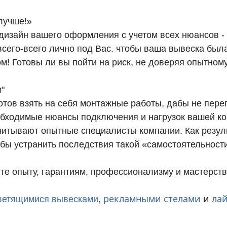
 лучше!»
дизайн вашего оформления с учетом всех нюансов - 
-всего-всего лично под Вас. чтобы ваша вывеска был
 Готовы ли вы пойти на риск, не доверяя опытному
м"
отов взять на себя монтажные работы, дабы не пере
бходимые нюансы подключения и нагрузок вашей кон
читывают опытные специалисты компании. Как резуль
бы устранить последствия такой «самостоятельност
̆те опыту, гарантиям, профессионализму и мастерств
,
рекламными стелами
и
ла
ветящимися вывесками