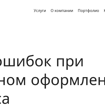
Услуги
О компании
Портфолио
 ошибок при
ном оформле
са