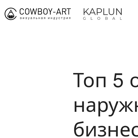
Топ 5
наруж
бизне