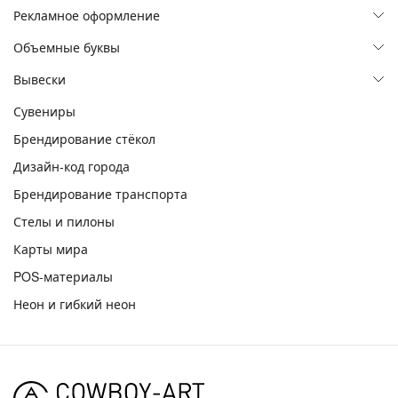
АКП
Пластик и ПЭТ
Рекламное оформление
Акриловые
Дерево
Сквозная прорезка
Объемные буквы
Фасады и входные группы
Акрилайты
Брендзоны
Вывески
Металл, бетон
Витрины
Неон
Сувениры
Неоновые
Стенды
Акриловые
Брендирование стёкол
Световые
Композитные
Дизайн-код города
Крышные
Несветовые
Брендирование транспорта
Металлические
Псевдообъемные
Стелы и пилоны
Бетонные
Алюминиевый борт
Карты мира
Интерьерные
POS-материалы
Несветовые
Неон и гибкий неон