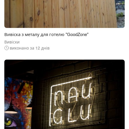
Вивіска з металу для готелю "GoodZone"
Вивіски
виконано за 12 днів