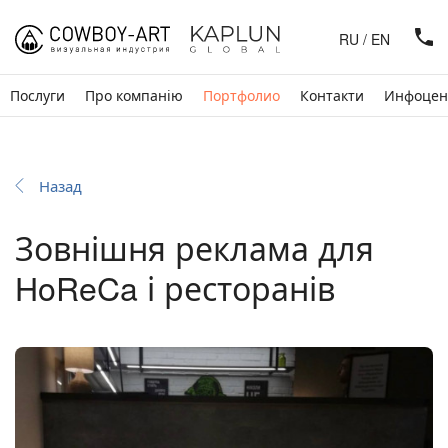
RU
/
EN
Послуги
Про компанію
Портфолио
Контакти
Инфоцен
Назад
Зовнішня реклама для
HoReCa і ресторанів