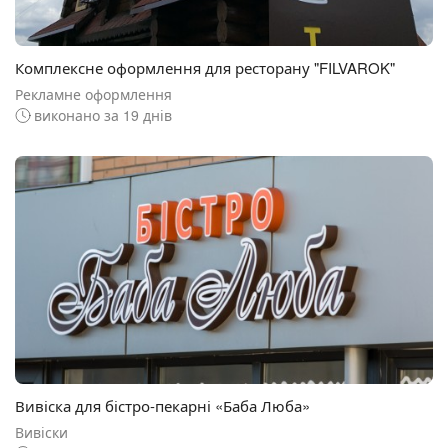
Комплексне оформлення для ресторану "FILVAROK"
Рекламне оформлення
виконано за 19 днів
Вивіска для бістро-пекарні «Баба Люба»
Вивіски