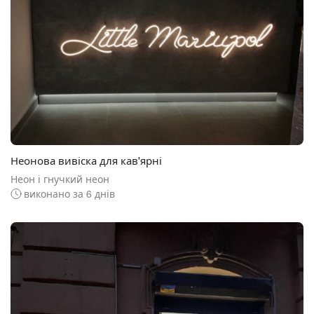
Неонова вивіска для кав'ярні
Неон і гнучкий неон
виконано за 6 днів