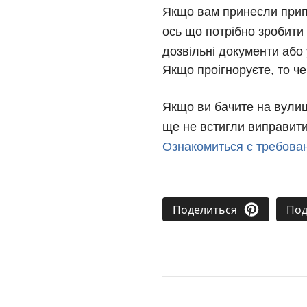
Якщо вам принесли припис
ось 
що потрібно зробити 
дозвільні документи або
Якщо проігноруєте, то ч
Якщо ви бачите на вулиці
ще 
не встигли виправити
Ознакомиться с требова
Поделиться
Под