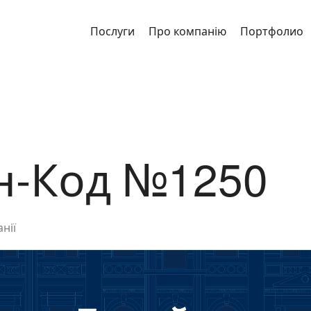
Послуги
Про компанію
Портфолио
н-Код №1250
нії