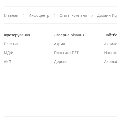
Главная
Инфоцентр
Статті компанії
Дизайн-Ко
Фрезерування
Лазерне різання
Лайтбо
Пластик
Акрил
Акрило
МДФ
Пластик і ПЕТ
Наскрі
АКП
Дерево
Акріла