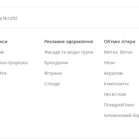
д №1250
кси
Рекламне оформлення
Об'ємні літери
ві
Фасади та вхідні групи
Метал, бетон
зна прорезка
Брендзони
Неон
йти
Вітрини
Акрилові
Стенди
Композитні
Несвітлові
Псевдооб'ємні
Алюмінієвий бо