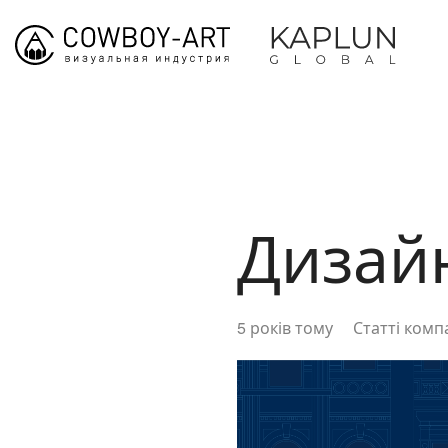
Дизай
5 років тому
Статті компа