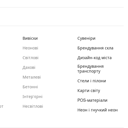
Вивіски
Сувеніри
Неонові
Брендування скла
Світлові
Дизайн-код міста
Брендування
Дахові
транспорту
Металеві
Стели і пілони
Бетонні
Карти світу
Інтер'єрні
POS-матеріали
рт
Несвітлові
Неон і гнучкий неон